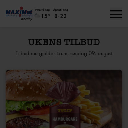
Været i dag
Åpent i dag
15°
8-22
UKENS TILBUD
Tilbudene gjelder t.o.m. søndag 09. august