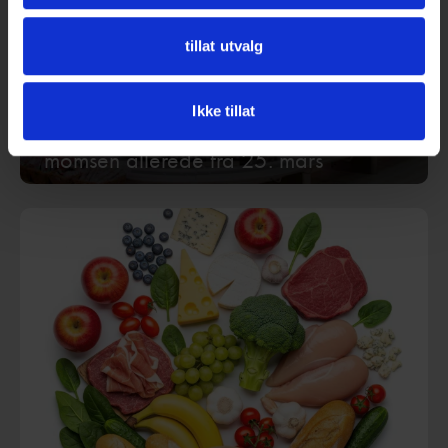
tillat utvalg
En enda mer lønnsom påskehandel!
Ikke tillat
Se hvor du kan få en halvering av
momsen allerede fra 25. mars