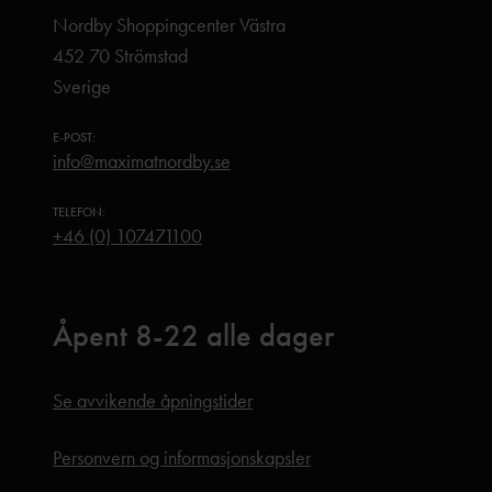
Nordby Shoppingcenter Västra
452 70 Strömstad
Sverige
E-POST:
info@maximatnordby.se
TELEFON:
+46 (0) 107471100
Åpent 8-22 alle dager
Se avvikende åpningstider
Personvern og informasjonskapsler