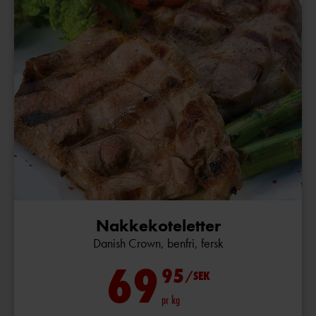
Nakkekoteletter
Danish Crown, benfri, fersk
69
95
/SEK
pr kg