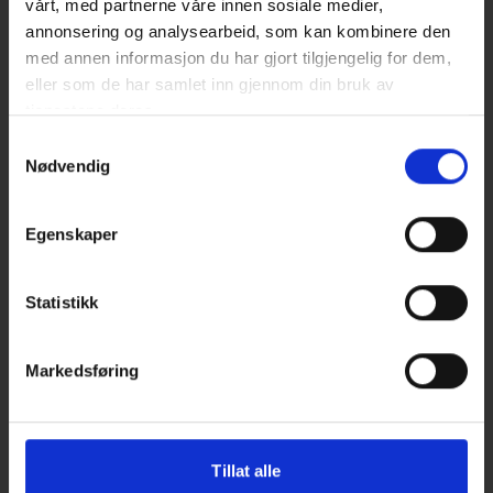
vårt, med partnerne våre innen sosiale medier,
annonsering og analysearbeid, som kan kombinere den
med annen informasjon du har gjort tilgjengelig for dem,
eller som de har samlet inn gjennom din bruk av
tjenestene deres.
Samtykkevalg
Nødvendig
Egenskaper
Tilbakekalling av IVARS kyllingfilet
2000g frossen. For mer info kontakt
Statistikk
butikken på info@maximatnordby.se
Markedsføring
Tillat alle