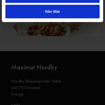
Ikke tillat
30 min
Frikadeller med poteter, grønnsaker
og gremolata
Maximat Nordby
Nordby Shoppingcenter Västra
452 70 Strömstad
Sverige