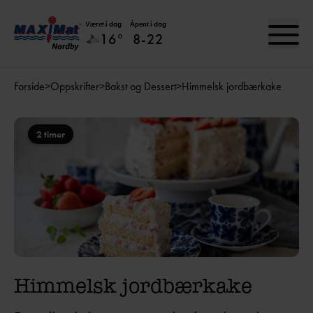
Været i dag
Åpent i dag
16°
8-22
Forside
>
Oppskrifter
>
Bakst og Dessert
>
Himmelsk jordbærkake
2 timer
Himmelsk jordbærkake