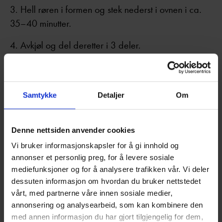
Hell røren i formen og stek nederst i ovnen i ca.
35–40 minutter.
Avkjøl og del deretter i 3 deler.
Fyll
Finhakk jordbærene – spar noen til dekorasjon.
Samtykke
Detaljer
Om
Ha kremfløte, Philadelphia-ost, melis og
Denne nettsiden anvender cookies
vaniljesukker i en bolle. Visp med elektrisk visp til
fyllet blir fast. Vend inn de hakkede jordbærene og
Vi bruker informasjonskapsler for å gi innhold og
annonser et personlig preg, for å levere sosiale
bland forsiktig.
mediefunksjoner og for å analysere trafikken vår. Vi deler
dessuten informasjon om hvordan du bruker nettstedet
Montering
vårt, med partnerne våre innen sosiale medier,
annonsering og analysearbeid, som kan kombinere den
Legg den tykkeste kakebunnen på et kakefat.
med annen informasjon du har gjort tilgjengelig for dem,